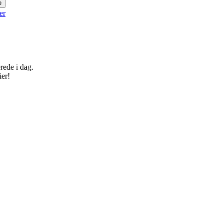
er
rede i dag.
ier!