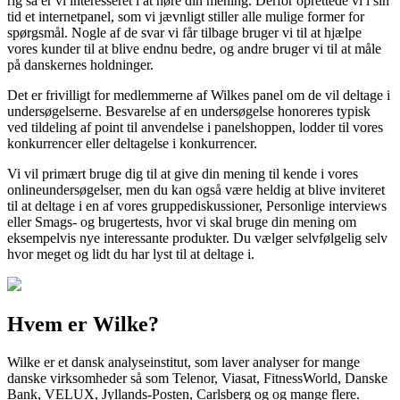
rig så er vi interesseret i at høre din mening. Derfor oprettede vi i sin
tid et internetpanel, som vi jævnligt stiller alle mulige former for
spørgsmål. Nogle af de svar vi får tilbage bruger vi til at hjælpe
vores kunder til at blive endnu bedre, og andre bruger vi til at måle
på danskernes holdninger.
Det er frivilligt for medlemmerne af Wilkes panel om de vil deltage i
undersøgelserne. Besvarelse af en undersøgelse honoreres typisk
ved tildeling af point til anvendelse i panelshoppen, lodder til vores
konkurrencer eller deltagelse i konkurrencer.
Vi vil primært bruge dig til at give din mening til kende i vores
onlineundersøgelser, men du kan også være heldig at blive inviteret
til at deltage i en af vores gruppediskussioner, Personlige interviews
eller Smags- og brugertests, hvor vi skal bruge din mening om
eksempelvis nye interessante produkter. Du vælger selvfølgelig selv
hvor meget og lidt du har lyst til at deltage i.
Hvem er Wilke?
Wilke er et dansk analyseinstitut, som laver analyser for mange
danske virksomheder så som Telenor, Viasat, FitnessWorld, Danske
Bank, VELUX, Jyllands-Posten, Carlsberg og og mange flere.